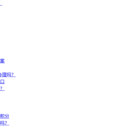
？
方案
办理吗？
口
？
签积分
吗？