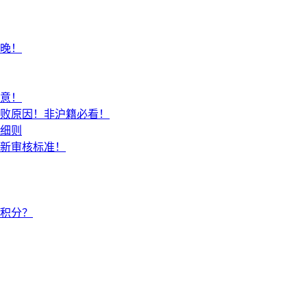
不晚！
注意！
失败原因！非沪籍必看！
细则
最新审核标准！
积分？