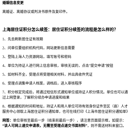
婚姻信息变更
离婚证、离婚协议或判决书原件及复印件。
上海居住证积分怎么续签：居住证积分续签的流程是怎么样的？
1、先去刷新居住证有效期
2、问单位要组织机构代码，网站更新信息需要
3、登陆上海人力资源网站，填写账号和密码
4、单位为持证人进行网上信息审核，审核无误的，点击“提交申请”按钮
5、如材料齐全，受理点将受理相关材料，并出具收件凭证
6、受理点调集申请人档案，调档后，进入审核程序
7、积分核定完成后，将通过短信形式通知单位或持证人积分情况。单位也可以通
过上网登录，了解积分续办申请进度和结果
8、根据通知的时间和地址，持证人和用人单位可持有效身份证件至区（县）人才
服务中心领取上海居住证积分通知单，也可在线打印《上海市居住证积分通知单》
网签：
单位审核至最后一步（结束前最后一步），请注意页面提示框，如提示：
“该人可网上递交申请表，无需至受理点递交书面材料”
，则不需送材料来窗口。