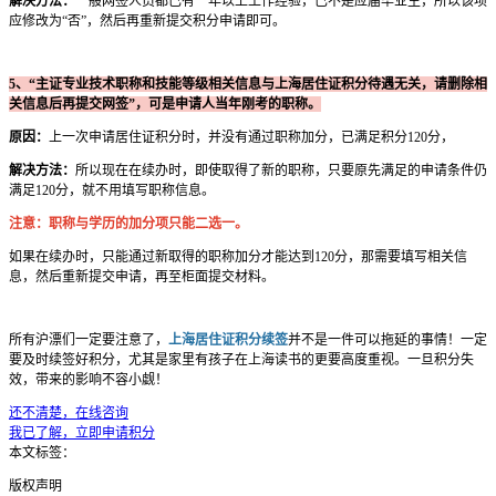
解决方法：
一般网签人员都已有一年以上工作经验，已不是应届毕业生，所以该项
应修改为“否”，然后再重新提交积分申请即可。
5、“主证专业技术职称和技能等级相关信息与上海居住证积分待遇无关，请删除相
关信息后再提交网签”，可是申请人当年刚考的职称。
原因：
上一次申请居住证积分时，并没有通过职称加分，已满足积分120分，
解决方法：
所以现在在续办时，即使取得了新的职称，只要原先满足的申请条件仍
满足120分，就不用填写职称信息。
注意：职称与学历的加分项只能二选一。
如果在续办时，只能通过新取得的职称加分才能达到120分，那需要填写相关信
息，然后重新提交申请，再至柜面提交材料。
所有沪漂们一定要注意了，
上海居住证积分续签
并不是一件可以拖延的事情！一定
要及时续签好积分，尤其是家里有孩子在上海读书的更要高度重视。一旦积分失
效，带来的影响不容小觑！
还不清楚，在线咨询
我已了解，立即申请积分
本文标签：
版权声明