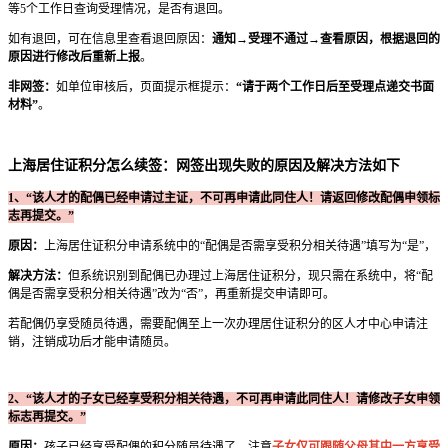
等5个工作日查询受理情况，是否有退回。
如有退回，可在信息里查看退回原因：
通知→受理不通过→查看原因，根据退回的
原因进行修改后重新上报
。
非网签：
如单位审核后，页面提示框提示：
“请于两个工作日后至受理点递交书面
材料”
。
上海居住证积分怎么续签：网签出现失败的原因及解决方法如下
1、“该人才的配偶已经申请过主证，不可再申请此同住人！请返回修改配偶申领标
志再提交。”
原因：
上海居住证积分申请系统中的“配偶是否需享受积分相关待遇”填写为“是”，
解决方法：
但系统识别到配偶已办理过上海居住证积分，现只需在系统中，将“配
偶是否需享受积分相关待遇”改为“否”，再重新提交申请即可。
若配偶仍享受随员待遇，需要配偶至上一次办理居住证积分的区人才中心申请注
销，注销成功后才能申请随员。
2、“该人才的子女已经享受积分相关待遇，不可再申请此同住人！请修改子女申领
标志再提交。”
原因：
孩子已经享受配偶的积分随员待遇了，注意
子女仅可跟随父母其中一方享受