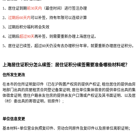
1、居住证到期
前30天内
（最佳时间）进行签注办理
2、
过期后60天内
可以补签，持有年限可以连续计算
3、过期后积分福利将会失效
4、过期后
超过90天
再补签，则需要重新办理上海居住证。
5、居住证已续签，超过60天仍没有去办理积分年审，就要重新办理居住证积分。
上海居住证积分怎么续签：居住证积分续签需要准备哪些材料呢？
住所发生更改
在本市的住所证明复印件（已在沪购置产权房的提供产权证; 租住居住的提供由房
地部门出具的房屋租赁合同登记备案证明; 居住单位集体宿舍的提供单位出具的集
体宿舍证明; 借住户籍亲友住房的提供亲友户口簿或产权证及其书面证明、以及居
（村）委出具的寄宿证明，验原件）;
单位信息变更
基本材料+单位营业执照复印件、劳动合同原件及复印件以及原单位离职证明；