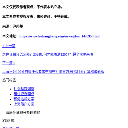
本文仅代表作者观点，不代表本站立场。
本文系作者授权发表，未经许可，不得转载。
来源：沪邦邦
本文地址：
https://www.hubangbang.com/news/jifen_147695.html
< 上一篇
居住证积分怎么办？2024如何才能凑满120分？超全攻略来咯！
下一篇 >
上海积分120分的条件和要求有哪些？附官方:模拟打分计算器最新版
热门标签
社保基数调整
居住证办理点
积分达标方案
上海落户方案
上海居住证积分办理流程
STEP 01