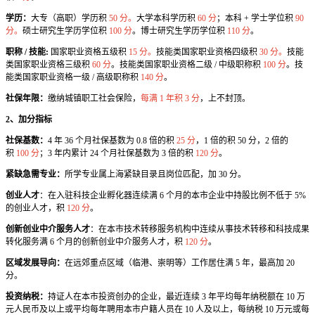
学历：
大专（高职）学历积
50 分。
大学本科学历积
60 分
；本科 + 学士学位积
90
分。
硕士研究生学历学位积
100 分
。博士研究生学历学位积
110 分
。
职称 / 技能:
国家职业资格五级积
15 分。
技能类国家职业资格四级积
30 分。
技能
类国家职业资格三级积
60 分
。技能类国家职业资格二级 / 中级职称积
100 分
。技
能类国家职业资格一级 / 高级职称积
140 分
。
社保年限：
缴纳城镇职工社会保险，
每满 1 年积 3 分
，上不封顶。
2、加分指标
社保基数：
4 年 36 个月社保基数为 0.8 倍的积
25 分
，1 倍的积 50 分，2 倍的
积
100 分
；3 年内累计 24 个月社保基数为 3 倍的积
120 分
。
紧缺急需专业：
所学专业属上海紧缺目录且岗位匹配，加 30 分。
创业人才
：在入驻科技企业孵化器连续满 6 个月的本市企业中持股比例不低于 5%
的创业人才，积
120 分
。
创新创业中介服务人才
：在本市技术转移服务机构中连续从事技术转移和科技成果
转化服务满 6 个月的创新创业中介服务人才，积
120 分
。
区域发展导向：
在远郊重点区域（临港、崇明等）工作居住满 5 年，最高加 20
分。
投资纳税：
持证人在本市投资创办的企业，最近连续 3 年平均每年纳税额在 10 万
元人民币及以上或平均每年聘用本市户籍人员在 10 人及以上，每纳税 10 万元或每