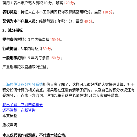
聘用 1 名本市户籍人员积 10 分，最高
120 分
。
表彰奖励：
持证人在本市工作期间获得表彰奖励可积分，最高
110 分
。
配偶为本市户籍人员：
结婚每满 1 年积 4 分，最高
40 分
。
3、减分指标
提供虚假材料
：3 年内每次扣
150 分
。
行政拘留：
5 年内每条扣
50 分
。
一般刑事犯罪：
5 年内每条扣
150 分
；
严重刑事犯罪直接取消资格。
上海居住证积分打分系统
相信大家了解了，这样可以很好帮助大家快速计算，对于
积分如何计算的相关要点，如果现在还没有清晰了解的，以及自己的积分状况还有
疑惑分，可点击下方咨询，沪邦邦积分落户老师在线1v1给大家解答疑惑。
我已了解，立即申请积分
还不清楚，在线咨询
本文标签：
版权声明
本文仅代表作者观点，不代表本站立场。