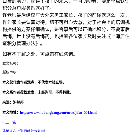
白费的努力，耽误了孩子的未来，一直叨叨着：要是早点认识
积分落户服务站就好了。
许老师最后建议广大外来务工家长，孩子的前途就这么一次，
作为家长要认真对待，切不可粗心大意，对于社会上的培训机
构提供的方案仔细确认，是否事后可以正确地积分，不要事后
后悔，世上没有后悔药。也提醒各位家长及时关注《上海居住
证积分管理办法》。
如有不了解之处，可点击在线咨询。
本文标签：
版权声明
本文仅代表作者观点，不代表本站立场。
本文系作者授权发表，未经许可，不得转载。
来源：沪邦邦
本文地址：
https://www.hubangbang.com/news/jifen_551.html
< 上一篇
外地人在上海缴纳社保细则