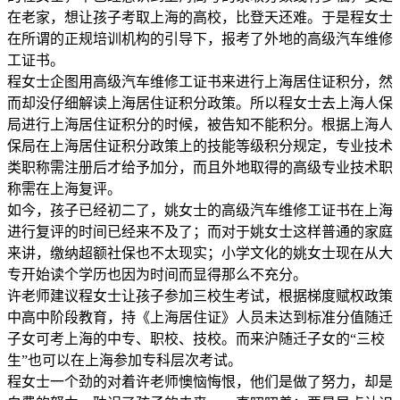
在老家，想让孩子考取上海的高校，比登天还难。于是程女士
在所谓的正规培训机构的引导下，报考了外地的高级汽车维修
工证书。
程女士企图用高级汽车维修工证书来进行上海居住证积分，然
而却没仔细解读上海居住证积分政策。所以程女士去上海人保
局进行上海居住证积分的时候，被告知不能积分。根据上海人
保局在上海居住证积分政策上的技能等级积分规定，专业技术
类职称需注册后才给予加分，而且外地取得的高级专业技术职
称需在上海复评。
如今，孩子已经初二了，姚女士的高级汽车维修工证书在上海
进行复评的时间已经来不及了；而对于姚女士这样普通的家庭
来讲，缴纳超额社保也不太现实；小学文化的姚女士现在从大
专开始读个学历也因为时间而显得那么不充分。
许老师建议程女士让孩子参加三校生考试，根据梯度赋权政策
中高中阶段教育，持《上海居住证》人员未达到标准分值随迁
子女可考上海的中专、职校、技校。而来沪随迁子女的“三校
生”也可以在上海参加专科层次考试。
程女士一个劲的对着许老师懊恼悔恨，他们是做了努力，却是