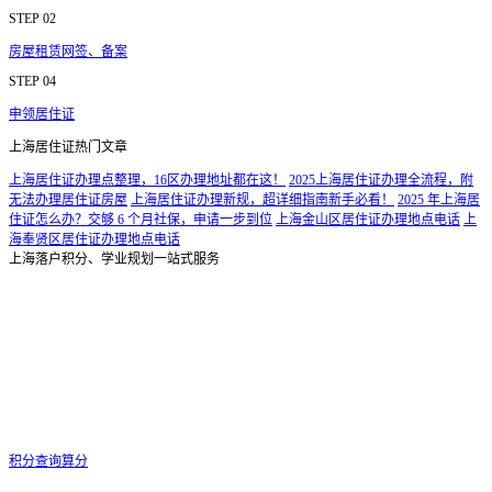
STEP 02
房屋租赁网签、备案
STEP 04
申领居住证
上海居住证热门文章
上海居住证办理点整理，16区办理地址都在这！
2025上海居住证办理全流程，附
无法办理居住证房屋
上海居住证办理新规，超详细指南新手必看！
2025 年上海居
住证怎么办？交够 6 个月社保，申请一步到位
上海金山区居住证办理地点电话
上
海奉贤区居住证办理地点电话
上海落户积分、学业规划一站式服务
积分查询算分