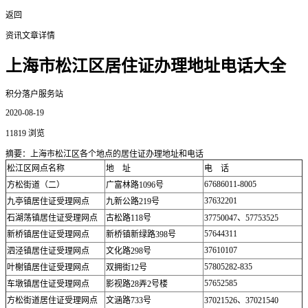
返回
资讯文章详情
上海市松江区居住证办理地址电话大全
积分落户服务站
2020-08-19
11819 浏览
摘要：上海市松江区各个地点的居住证办理地址和电话
松江区网点名称
地 址
电 话
67686011-8005
方松街道（二）
广富林路1096号
37632201
九亭镇居住证受理网点
九新公路219号
石湖荡镇居住证受理网点
古松路118号
37750047、57753525
57644311
新桥镇居住证受理网点
新桥镇新绿路398号
37610107
泗泾镇居住证受理网点
文化路298号
57805282-835
叶榭镇居住证受理网点
双拥街12号
57652585
车墩镇居住证受理网点
影视路28弄2号楼
方松街道居住证受理网点
文涵路733号
37021526、37021540