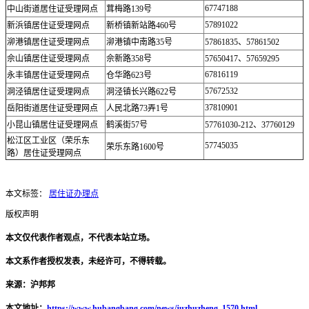
67747188
中山街道居住证受理网点
茸梅路139号
57891022
新浜镇居住证受理网点
新桥镇新站路460号
泖港镇居住证受理网点
泖港镇中南路35号
57861835、57861502
佘山镇居住证受理网点
佘新路358号
57650417、57659295
67816119
永丰镇居住证受理网点
仓华路623号
57672532
洞泾镇居住证受理网点
洞泾镇长兴路622号
37810901
岳阳街道居住证受理网点
人民北路73弄1号
小昆山镇居住证受理网点
鹤溪街57号
57761030-212、37760129
松江区工业区（荣乐东
57745035
荣乐东路1600号
路）居住证受理网点
本文标签：
居住证办理点
版权声明
本文仅代表作者观点，不代表本站立场。
本文系作者授权发表，未经许可，不得转载。
来源：沪邦邦
本文地址：
https://www.hubangbang.com/news/juzhuzheng_1570.html