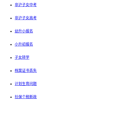
非沪子女中考
非沪子女高考
幼升小报名
小升初报名
子女转学
档案证书丢失
计划生育问题
社保个税新政