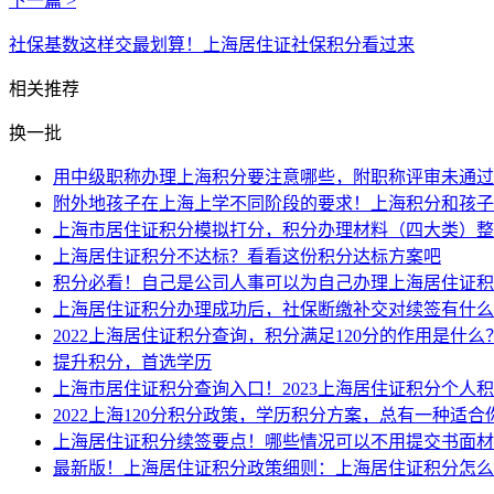
下一篇 >
社保基数这样交最划算！上海居住证社保积分看过来
相关推荐
换一批
用中级职称办理上海积分要注意哪些，附职称评审未通过
附外地孩子在上海上学不同阶段的要求！上海积分和孩子
上海市居住证积分模拟打分，积分办理材料（四大类）整
上海居住证积分不达标？看看这份积分达标方案吧
积分必看！自己是公司人事可以为自己办理上海居住证积
上海居住证积分办理成功后，社保断缴补交对续签有什么
2022上海居住证积分查询，积分满足120分的作用是什么
提升积分，首选学历
上海市居住证积分查询入口！2023上海居住证积分个人
2022上海120分积分政策，学历积分方案，总有一种适合
上海居住证积分续签要点！哪些情况可以不用提交书面材
最新版！上海居住证积分政策细则：上海居住证积分怎么