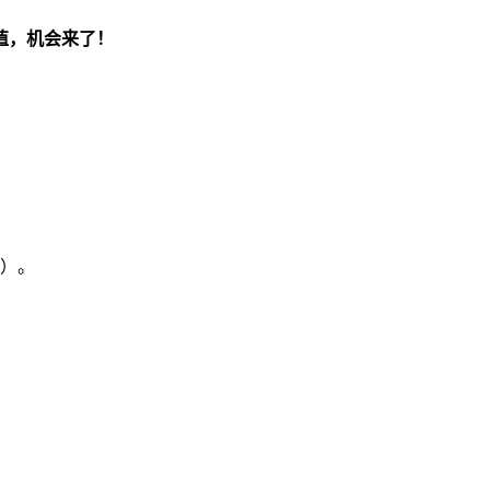
分值，机会来了！
记）。