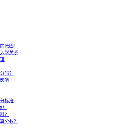
的原因！
入学关系
理
分吗？
影响
？
积分标准
你！
料？
算分数？