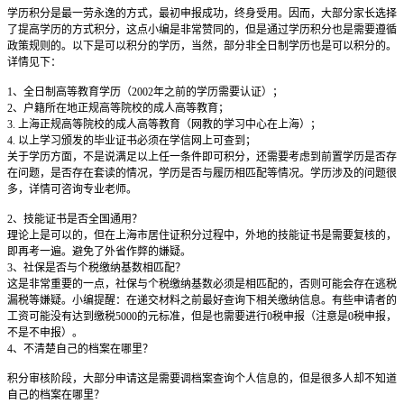
学历积分是最一劳永逸的方式，最初申报成功，终身受用。因而，大部分家长选择
了提高学历的方式积分，这点小编是非常赞同的，但是通过学历积分也是需要遵循
政策规则的。以下是可以积分的学历，当然，部分非全日制学历也是可以积分的。
详情见下：
1、全日制高等教育学历（2002年之前的学历需要认证）；
2、户籍所在地正规高等院校的成人高等教育；
3. 上海正规高等院校的成人高等教育（网教的学习中心在上海）；
4. 以上学习颁发的毕业证书必须在学信网上可查到；
关于学历方面，不是说满足以上任一条件即可积分，还需要考虑到前置学历是否存
在问题，是否存在套读的情况，学历是否与履历相匹配等情况。学历涉及的问题很
多，详情可咨询专业老师。
2、技能证书是否全国通用？
理论上是可以的，但在上海市居住证积分过程中，外地的技能证书是需要复核的，
即再考一遍。避免了外省作弊的嫌疑。
3、社保是否与个税缴纳基数相匹配？
这是非常重要的一点，社保与个税缴纳基数必须是相匹配的，否则可能会存在逃税
漏税等嫌疑。小编提醒：在递交材料之前最好查询下相关缴纳信息。有些申请者的
工资可能没有达到缴税5000的元标准，但是也需要进行0税申报（注意是0税申报，
不是不申报）。
4、不清楚自己的档案在哪里？
积分审核阶段，大部分申请这是需要调档案查询个人信息的，但是很多人却不知道
自己的档案在哪里？