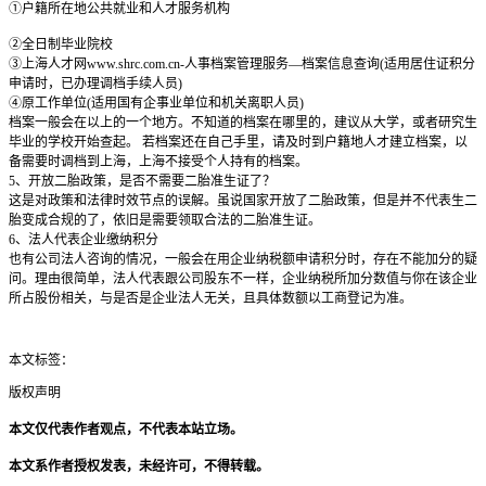
①户籍所在地公共就业和人才服务机构
②全日制毕业院校
③上海人才网www.shrc.com.cn-人事档案管理服务—档案信息查询(适用居住证积分
申请时，已办理调档手续人员)
④原工作单位(适用国有企事业单位和机关离职人员)
档案一般会在以上的一个地方。不知道的档案在哪里的，建议从大学，或者研究生
毕业的学校开始查起。 若档案还在自己手里，请及时到户籍地人才建立档案，以
备需要时调档到上海，上海不接受个人持有的档案。
5、开放二胎政策，是否不需要二胎准生证了？
这是对政策和法律时效节点的误解。虽说国家开放了二胎政策，但是并不代表生二
胎变成合规的了，依旧是需要领取合法的二胎准生证。
6、法人代表企业缴纳积分
也有公司法人咨询的情况，一般会在用企业纳税额申请积分时，存在不能加分的疑
问。理由很简单，法人代表跟公司股东不一样，企业纳税所加分数值与你在该企业
所占股份相关，与是否是企业法人无关，且具体数额以工商登记为准。
本文标签：
版权声明
本文仅代表作者观点，不代表本站立场。
本文系作者授权发表，未经许可，不得转载。